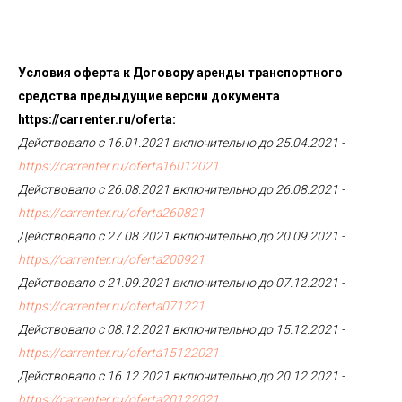
Условия оферта к Договору аренды транспортного
средства предыдущие версии документа
https://carrenter.ru/oferta:
Действовало с 16.01.2021 включительно до 25.04.2021 -
https://carrenter.ru/oferta16012021
Действовало с 26.08.2021 включительно до 26.08.2021 -
https://carrenter.ru/oferta260821
Действовало с 27.08.2021 включительно до 20.09.2021 -
https://carrenter.ru/oferta200921
Действовало с 21.09.2021 включительно до 07.12.2021 -
https://carrenter.ru/oferta071221
Действовало с 08.12.2021 включительно до 15.12.2021 -
https://carrenter.ru/oferta15122021
Действовало с 16.12.2021 включительно до 20.12.2021 -
https://carrenter.ru/oferta20122021